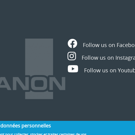
vos données personnelles
nt pour collecter, stocker et traiter certaines de vos