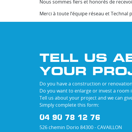
Nous sommes fiers et honorés de recevoir 
Merci à toute l’équipe réseau et Technal 
TELL US A
YOUR PRO
Do you have a construction or renovation
Do you want to enlarge or invest a room 
Tell us about your project and we can giv
Simply complete this form:
04 90 78 12 76
526 chemin Dorio 84300 - CAVAILLON