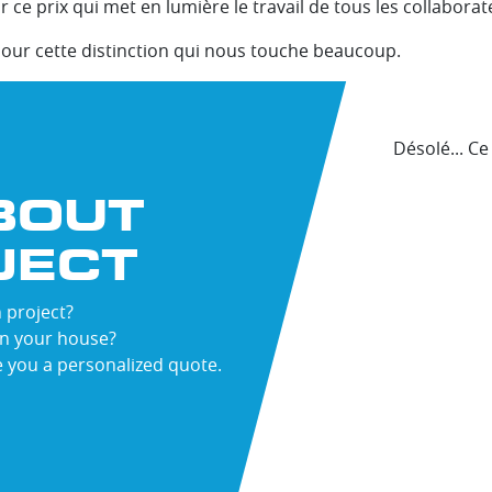
ce prix qui met en lumière le travail de tous les collaborat
pour cette distinction qui nous touche beaucoup.
Désolé... C
BOUT
JECT
ST
ME
 project?
in your house?
e you a personalized quote.