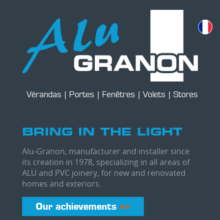
Skip
to
main
content
Vérandas | Portes | Fenêtres | Volets | Stores
BRING IN THE LIGHT
Alu-Granon, manufacturer and installer since
its creation in 1978, specializing in all areas of
ALU and PVC joinery, for new and renovated
homes and exteriors.
Our achievements
>>