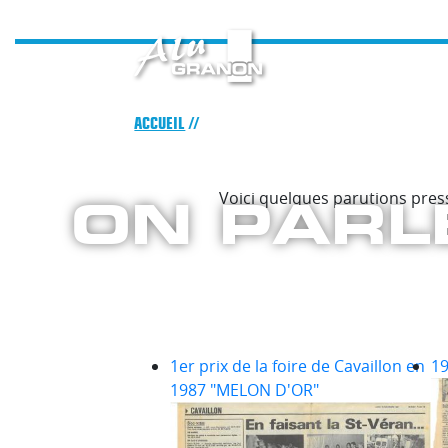
Aller
au
contenu
principal
Fil
ACCUEIL
d'Ariane
ON PARL
Voici quelques parutions pres
1er prix de la foire de Cavaillon en
19
1987 "MELON D'OR"