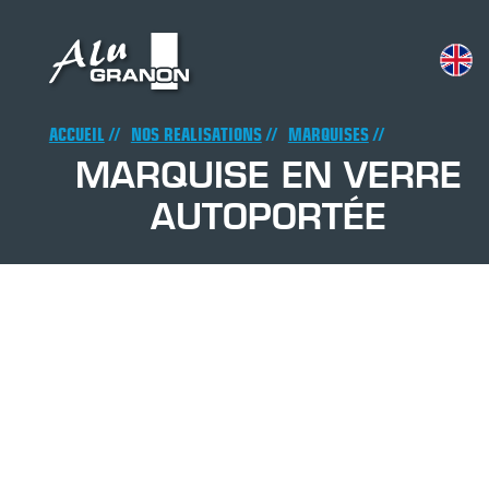
Aller
au
contenu
principal
Fil
ACCUEIL
NOS REALISATIONS
MARQUISES
MARQUISE EN VERRE
d'Ariane
AUTOPORTÉE